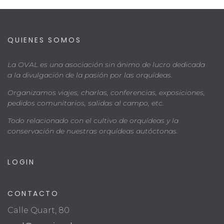
QUIENES SOMOS
La OVAL es una asociación sin ánimo de lucro dedicada
a la divulgación de la pasión por las orquídeas.
Organizamos viajes, charlas, conferencias, exposiciones,
pedidos comunitarios, salidas al campo, etc.
Todo relacionado con el cultivo de orquídeas y la
conservación de nuestras orquídeas autóctonas.
LOGIN
CONTACTO
Calle Quart, 80