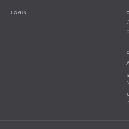
LOGIN
C
I
M
e