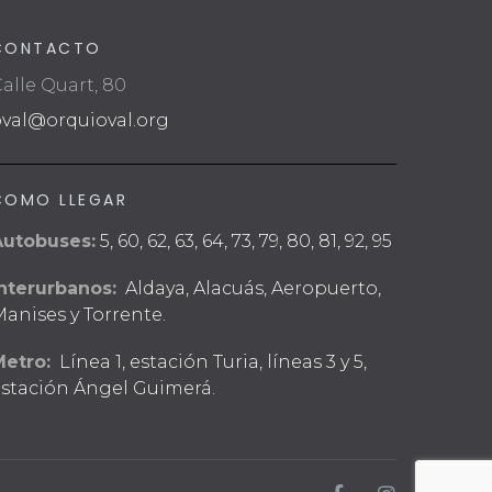
CONTACTO
alle Quart, 80
oval@orquioval.org
COMO LLEGAR
Autobuses:
5, 60, 62, 63, 64, 73, 79, 80, 81, 92, 95
nterurbanos:
Aldaya, Alacuás, Aeropuerto,
anises y Torrente.
Metro:
Línea 1, estación Turia, líneas 3 y 5,
stación Ángel Guimerá.