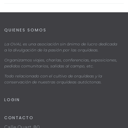
QUIENES SOMOS
La OVAL es una asociación sin ánimo de lucro dedicada
a la divulgación de la pasión por las orquídeas.
Organizamos viajes, charlas, conferencias, exposiciones,
pedidos comunitarios, salidas al campo, etc.
Todo relacionado con el cultivo de orquídeas y la
conservación de nuestras orquídeas autóctonas.
LOGIN
CONTACTO
Calle Quart, 80